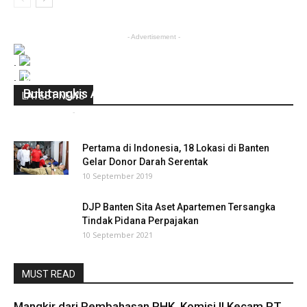
- Advertisement -
.
Della / Rizky Bawa Indonesia Semi Final
.
Bulutangkis Asian Games
LATEST NEWS
infobanten
-
20 Agustus 2018
0
Pertama di Indonesia, 18 Lokasi di Banten
Gelar Donor Darah Serentak
10 September 2019
DJP Banten Sita Aset Apartemen Tersangka
Tindak Pidana Perpajakan
10 September 2021
MUST READ
Mangkir dari Pembahasan PHK, Komisi II Kecam PT