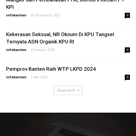
KPI
infobanten
-
30 Desember 2021
0
Kekerasan Seksual, NR Oknum Di KPU Tangsel
Ternyata ASN Organik KPU RI
infobanten
-
13 Januari 2020
0
Pemprov Banten Raih WTP LKPD 2024
infobanten
-
1 Mei 2025
0
Muat lebih