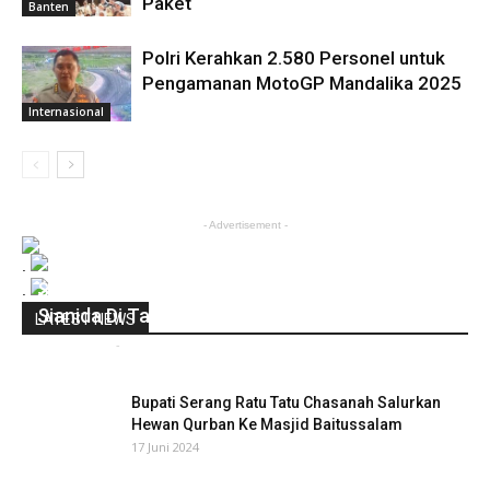
Paket
Banten
Polri Kerahkan 2.580 Personel untuk
Pengamanan MotoGP Mandalika 2025
Internasional
- Advertisement -
.
Satgas Peti Temukan Dugaan Penggunaan
.
Sianida Di Tambang Ilegal
LATEST NEWS
infobanten
-
25 Januari 2020
0
Bupati Serang Ratu Tatu Chasanah Salurkan
Hewan Qurban Ke Masjid Baitussalam
17 Juni 2024