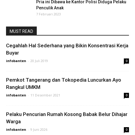
Pria ini Dibawa ke Kantor Polisi Diduga Pelaku
Penculik Anak
7 Februari 2023
MUST READ
Cegahlah Hal Sederhana yang Bikin Konsentrasi Kerja
Buyar
infobanten
-
20 Juli 2019
0
Pemkot Tangerang dan Tokopedia Luncurkan Ayo
Rangkul UMKM
infobanten
-
11 Desember 2021
0
Pelaku Pencurian Rumah Kosong Babak Belur Dihajar
Warga
infobanten
-
9 Juni 2026
0