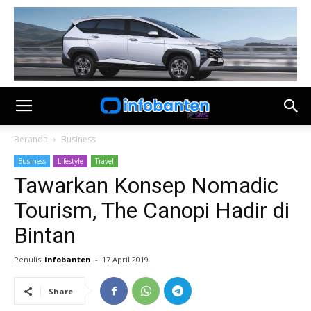
Beranda
Business
Business
Lifestyle
Travel
Tawarkan Konsep Nomadic
Tourism, The Canopi Hadir di
Bintan
Penulis
infobanten
-
17 April 2019
Share