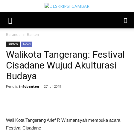
Beranda
Banten
Banten
News
Walikota Tangerang: Festival
Cisadane Wujud Akulturasi
Budaya
Penulis
infobanten
-
27 Juli 2019
Share
Wali Kota Tangerang Arief R Wismansyah membuka acara
Festival Cisadane