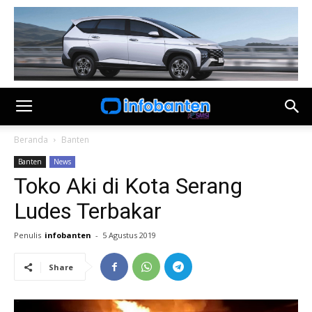
Beranda
Banten
Banten
News
Toko Aki di Kota Serang
Ludes Terbakar
Penulis
infobanten
-
5 Agustus 2019
Share