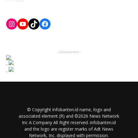
Instagram
YouTube
TikTok
Facebook
- Advertisement -
.
.
© Copyright infobanten.id name, logo and
associated element (R) and ©2026 News Network
Inc A Company All Right reserved. infobanten.id
and the logo are register marks of Adt News
Network, Inc. displayed with permission.