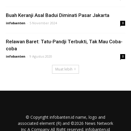
Buah Keranji Asal Badui Diminati Pasar Jakarta
infobanten
-
5 November 2024
0
Relawan Baret: Tatu-Pandji Terbukti, Tak Mau Coba-
coba
infobanten
-
9 Agustus 2020
0
Muat lebih
© Copyright infobanten.id name, logo and
associated element (R) and ©2026 News Network
Inc A Company All Right reserved. infobanten.id