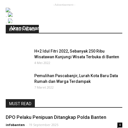
- Advertisement -
.
Kawasan Hutan Gundul Di Kabupaten Lebak
.
Akan Ditanami Rumput Vetiver/Akar Wangi
LATEST NEWS
infobanten
-
16 Februari 2020
0
H+2 Idul Fitri 2022, Sebanyak 250 Ribu
Wisatawan Kunjungi Wisata Terbuka di Banten
4 Mei 2022
Pemulihan Pascabanjir, Lurah Kota Baru Data
Rumah dan Warga Terdampak
7 Maret 2022
MUST READ
DPO Pelaku Penipuan Ditangkap Polda Banten
infobanten
-
19 September 2025
0