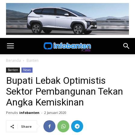
Beranda
Banten
Banten
News
Bupati Lebak Optimistis
Sektor Pembangunan Tekan
Angka Kemiskinan
Penulis
infobanten
-
2 Januari 2020
Share