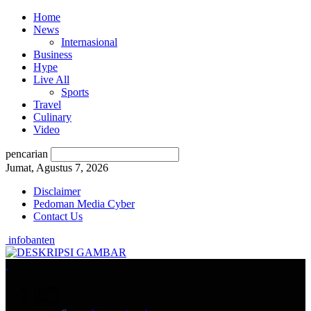
Home
News
Internasional
Business
Hype
Live All
Sports
Travel
Culinary
Video
pencarian
Jumat, Agustus 7, 2026
Disclaimer
Pedoman Media Cyber
Contact Us
infobanten
Home
News