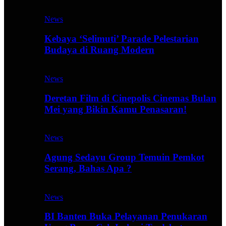
News
Kebaya ‘Selimuti’ Parade Pelestarian
Budaya di Ruang Modern
News
Deretan Film di Cinepolis Cinemas Bulan
Mei yang Bikin Kamu Penasaran!
News
Agung Sedayu Group Temuin Pemkot
Serang, Bahas Apa ?
News
BI Banten Buka Pelayanan Penukaran