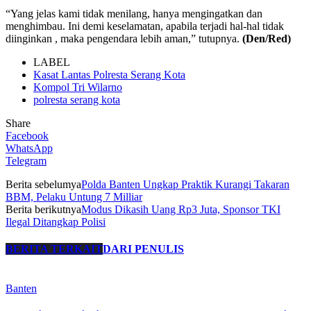
“Yang jelas kami tidak menilang, hanya mengingatkan dan
menghimbau. Ini demi keselamatan, apabila terjadi hal-hal tidak
diinginkan , maka pengendara lebih aman,” tutupnya.
(Den/Red)
LABEL
Kasat Lantas Polresta Serang Kota
Kompol Tri Wilarno
polresta serang kota
Share
Facebook
WhatsApp
Telegram
Berita sebelumya
Polda Banten Ungkap Praktik Kurangi Takaran
BBM, Pelaku Untung 7 Milliar
Berita berikutnya
Modus Dikasih Uang Rp3 Juta, Sponsor TKI
Ilegal Ditangkap Polisi
BERITA TERKAIT
DARI PENULIS
Banten