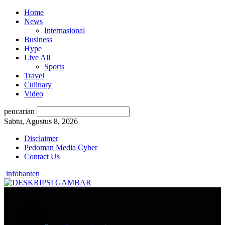
Home
News
Internasional
Business
Hype
Live All
Sports
Travel
Culinary
Video
pencarian
Sabtu, Agustus 8, 2026
Disclaimer
Pedoman Media Cyber
Contact Us
infobanten
Home
News