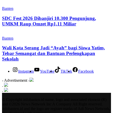
Banten
SDC Fest 2026 Dibanjiri 10.300 Pengunjung,
UMKM Raup Omzet Rp1,11 Miliar
Banten
Wali Kota Serang Jadi “Ayah” bagi Siswa Yatim,
Tebar Semangat dan Bantuan Perlengkapan
Sekolah
Instagram
YouTube
TikTok
Facebook
- Advertisement -
.
.
© Copyright infobanten.id name, logo and associated element (R)
and ©2026 News Network Inc A Company All Right reserved.
infobanten.id and the logo are register marks of Adt News Network,