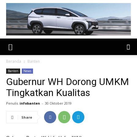
Beranda
Banten
Banten
News
Gubernur WH Dorong UMKM
Tingkatkan Kualitas
Penulis
infobanten
-
30 Oktober 2019
Share