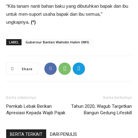
“Kita tanam nanti bahan baku yang dibutuhkan bapak dan ibu
untuk men-suport usaha bapak dan ibu semua,”
ungkapnya.
(*)
LABEL
Gubernur Banten Wahidin Halim (WH).
Share
Berita sebelumya
Berita berikutnya
Pemkab Lebak Berikan
Tahun 2020, Wagub Targetkan
Apresiasi Kepada Wajib Pajak
Bangun Gedung Lifeskill
BERITA TERKAIT
DARI PENULIS