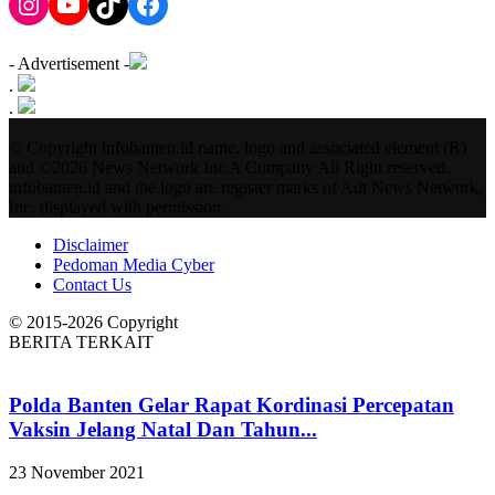
Instagram
YouTube
TikTok
Facebook
- Advertisement -
.
.
© Copyright infobanten.id name, logo and associated element (R)
and ©2026 News Network Inc A Company All Right reserved.
infobanten.id and the logo are register marks of Adt News Network,
Inc. displayed with permission.
Disclaimer
Pedoman Media Cyber
Contact Us
© 2015-2026 Copyright
BERITA TERKAIT
Polda Banten Gelar Rapat Kordinasi Percepatan
Vaksin Jelang Natal Dan Tahun...
23 November 2021