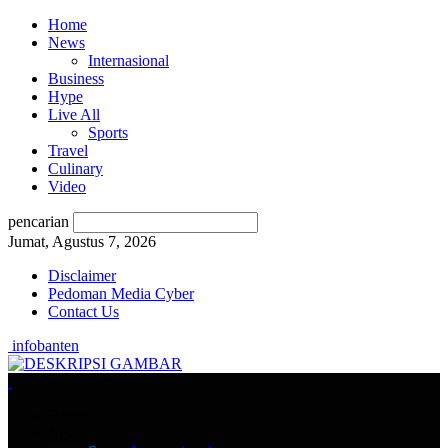
Home
News
Internasional
Business
Hype
Live All
Sports
Travel
Culinary
Video
pencarian
Jumat, Agustus 7, 2026
Disclaimer
Pedoman Media Cyber
Contact Us
infobanten
Home
News