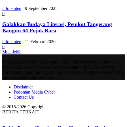
infobanten
-
9 September 2025
0
Galakkan Budaya Literasi, Pemkot Tangerang
Bangun 64 Pojok Baca
infobanten
-
11 Februari 2020
0
Muat lebih
© Copyright infobanten.id name, logo and associated element (R)
and ©2026 News Network Inc A Company All Right reserved.
infobanten.id and the logo are register marks of Adt News Network,
Inc. displayed with permission.
Disclaimer
Pedoman Media Cyber
Contact Us
© 2015-2026 Copyright
BERITA TERKAIT