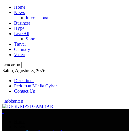
Home
News
Internasional
Business
Hype
Live All
Sports
Travel
Culinary
Video
pencarian
Sabtu, Agustus 8, 2026
Disclaimer
Pedoman Media Cyber
Contact Us
infobanten
Home
News