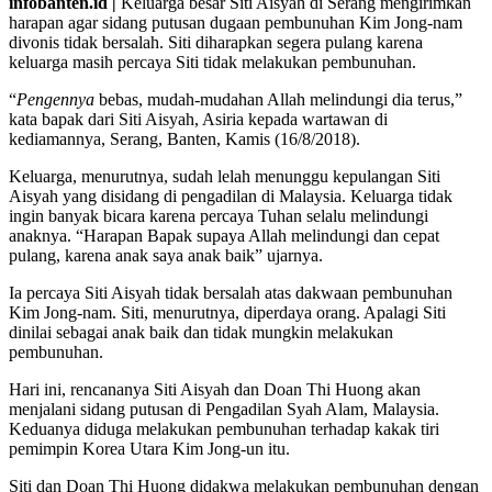
infobanten.id |
Keluarga besar Siti Aisyah di Serang mengirimkan
harapan agar sidang putusan dugaan pembunuhan Kim Jong-nam
divonis tidak bersalah. Siti diharapkan segera pulang karena
keluarga masih percaya Siti tidak melakukan pembunuhan.
“
Pengennya
bebas, mudah-mudahan Allah melindungi dia terus,”
kata bapak dari Siti Aisyah, Asiria kepada wartawan di
kediamannya, Serang, Banten, Kamis (16/8/2018).
Keluarga, menurutnya, sudah lelah menunggu kepulangan Siti
Aisyah yang disidang di pengadilan di Malaysia. Keluarga tidak
ingin banyak bicara karena percaya Tuhan selalu melindungi
anaknya. “Harapan Bapak supaya Allah melindungi dan cepat
pulang, karena anak saya anak baik” ujarnya.
Ia percaya Siti Aisyah tidak bersalah atas dakwaan pembunuhan
Kim Jong-nam. Siti, menurutnya, diperdaya orang. Apalagi Siti
dinilai sebagai anak baik dan tidak mungkin melakukan
pembunuhan.
Hari ini, rencananya Siti Aisyah dan Doan Thi Huong akan
menjalani sidang putusan di Pengadilan Syah Alam, Malaysia.
Keduanya diduga melakukan pembunuhan terhadap kakak tiri
pemimpin Korea Utara Kim Jong-un itu.
Siti dan Doan Thi Huong didakwa melakukan pembunuhan dengan