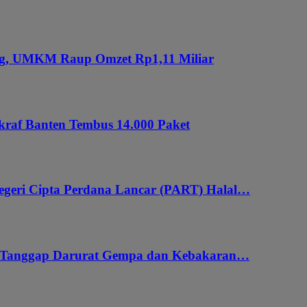
ung, UMKM Raup Omzet Rp1,11 Miliar
kraf Banten Tembus 14.000 Paket
geri Cipta Perdana Lancar (PART) Halal…
i Tanggap Darurat Gempa dan Kebakaran…