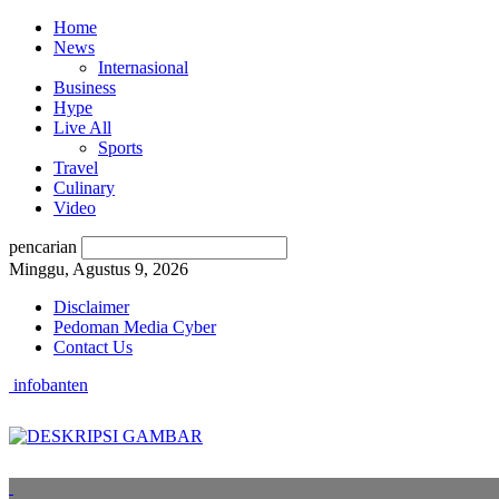
Home
News
Internasional
Business
Hype
Live All
Sports
Travel
Culinary
Video
pencarian
Minggu, Agustus 9, 2026
Disclaimer
Pedoman Media Cyber
Contact Us
infobanten