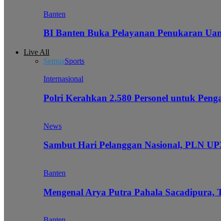
Banten
BI Banten Buka Pelayanan Penukaran Uan
Live All
Semua
Sports
Internasional
Polri Kerahkan 2.580 Personel untuk Pe
News
Sambut Hari Pelanggan Nasional, PLN UP3
Banten
Mengenal Arya Putra Pahala Sacadipura, 
Banten