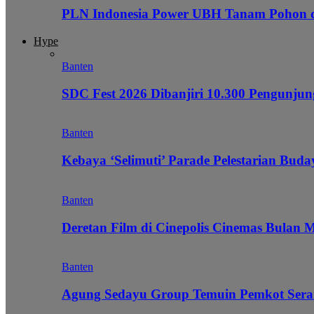
PLN Indonesia Power UBH Tanam Pohon
Hype
Banten
SDC Fest 2026 Dibanjiri 10.300 Pengunj
Banten
Kebaya ‘Selimuti’ Parade Pelestarian Bud
Banten
Deretan Film di Cinepolis Cinemas Bulan 
Banten
Agung Sedayu Group Temuin Pemkot Sera