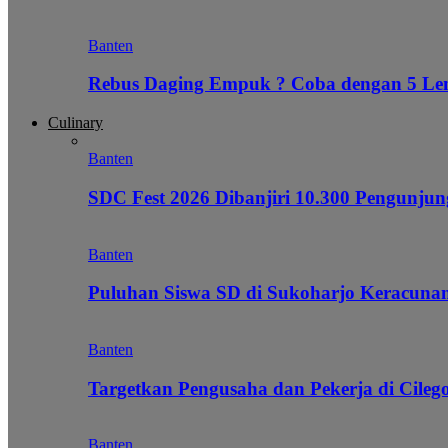
Banten
Rebus Daging Empuk ? Coba dengan 5 L
Culinary
Banten
SDC Fest 2026 Dibanjiri 10.300 Pengunj
Banten
Puluhan Siswa SD di Sukoharjo Keracunan
Banten
Targetkan Pengusaha dan Pekerja di Cile
Banten