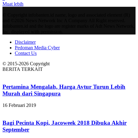
Muat lebih
© Copyright infobanten.id name, logo and associated element (R)
and ©2026 News Network Inc A Company All Right reserved.
infobanten.id and the logo are register marks of Adt News Network,
Inc. displayed with permission.
Disclaimer
Pedoman Media Cyber
Contact Us
© 2015-2026 Copyright
BERITA TERKAIT
Pertamina Mengalah, Harga Avtur Turun Lebih
Murah dari Singapura
16 Februari 2019
Bagi Pecinta Kopi, Jacoweek 2018 Dibuka Akhir
September