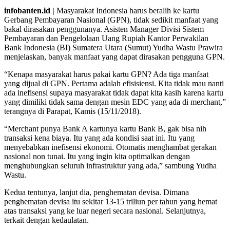
infobanten.id |
Masyarakat Indonesia harus beralih ke kartu
Gerbang Pembayaran Nasional (GPN), tidak sedikit manfaat yang
bakal dirasakan penggunanya. Asisten Manager Divisi Sistem
Pembayaran dan Pengelolaan Uang Rupiah Kantor Perwakilan
Bank Indonesia (BI) Sumatera Utara (Sumut) Yudha Wastu Prawira
menjelaskan, banyak manfaat yang dapat dirasakan pengguna GPN.
“Kenapa masyarakat harus pakai kartu GPN? Ada tiga manfaat
yang dijual di GPN. Pertama adalah efisisiensi. Kita tidak mau nanti
ada inefisensi supaya masyarakat tidak dapat kita kasih karena kartu
yang dimiliki tidak sama dengan mesin EDC yang ada di merchant,”
terangnya di Parapat, Kamis (15/11/2018).
“Merchant punya Bank A kartunya kartu Bank B, gak bisa nih
transaksi kena biaya. Itu yang ada kondisi saat ini. Itu yang
menyebabkan inefisensi ekonomi. Otomatis menghambat gerakan
nasional non tunai. Itu yang ingin kita optimalkan dengan
menghubungkan seluruh infrastruktur yang ada,” sambung Yudha
Wastu.
Kedua tentunya, lanjut dia, penghematan devisa. Dimana
penghematan devisa itu sekitar 13-15 triliun per tahun yang hemat
atas transaksi yang ke luar negeri secara nasional. Selanjutnya,
terkait dengan kedaulatan.