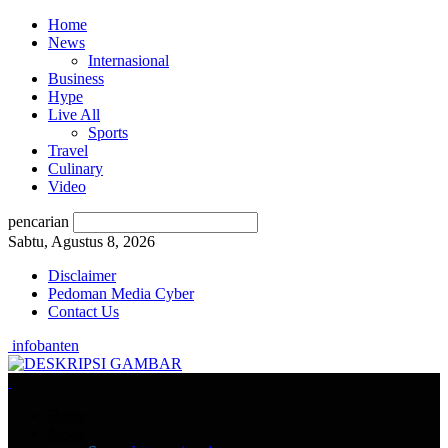
Home
News
Internasional
Business
Hype
Live All
Sports
Travel
Culinary
Video
pencarian
Sabtu, Agustus 8, 2026
Disclaimer
Pedoman Media Cyber
Contact Us
infobanten
Home
News