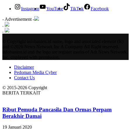
Instagram
YouTube
TikTok
Facebook
- Advertisement -
.
.
© Copyright infobanten.id name, logo and associated element (R)
and ©2026 News Network Inc A Company All Right reserved.
infobanten.id and the logo are register marks of Adt News Network,
Inc. displayed with permission.
Disclaimer
Pedoman Media Cyber
Contact Us
© 2015-2026 Copyright
BERITA TERKAIT
Ribut Pemuda Pancasila Dan Ormas Perpam
Berakhir Damai
19 Januari 2020