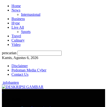
Home
News
Internasional
Business
Hype
Live All
Sports
Travel
Culinary
Video
pencarian
Kamis, Agustus 6, 2026
Disclaimer
Pedoman Media Cyber
Contact Us
infobanten
Home
News