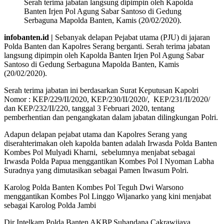
Serah terima jabatan langsung dipimpin oleh Kapolda
Banten Irjen Pol Agung Sabar Santoso di Gedung
Serbaguna Mapolda Banten, Kamis (20/02/2020).
infobanten.id |
Sebanyak delapan Pejabat utama (PJU) di jajaran
Polda Banten dan Kapolres Serang berganti. Serah terima jabatan
langsung dipimpin oleh Kapolda Banten Irjen Pol Agung Sabar
Santoso di Gedung Serbaguna Mapolda Banten, Kamis
(20/02/2020).
Serah terima jabatan ini berdasarkan Surat Keputusan Kapolri
Nomor : KEP/229/II/2020, KEP/230/II/2020/, KEP/231/II/2020/
dan KEP/232/II/220, tanggal 3 Februari 2020, tentang
pemberhentian dan pengangkatan dalam jabatan dilingkungan Polri.
Adapun delapan pejabat utama dan Kapolres Serang yang
diserahterimakan oleh kapolda banten adalah Irwasda Polda Banten
Kombes Pol Mulyadi Kharni, sebelumnya menjabat sebagai
Irwasda Polda Papua menggantikan Kombes Pol I Nyoman Labha
Suradnya yang dimutasikan sebagai Pamen Itwasum Polri.
Karolog Polda Banten Kombes Pol Teguh Dwi Warsono
menggantikan Kombes Pol Linggo Wijanarko yang kini menjabat
sebagai Karolog Polda Jambi
Dir Intelkam Polda Banten AKBP Suhandana Cakrawijaya,