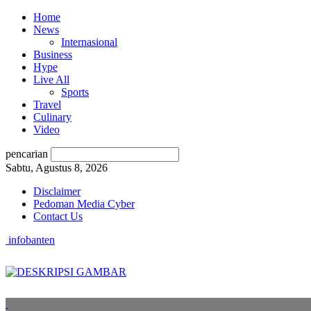
Home
News
Internasional
Business
Hype
Live All
Sports
Travel
Culinary
Video
pencarian
Sabtu, Agustus 8, 2026
Disclaimer
Pedoman Media Cyber
Contact Us
infobanten