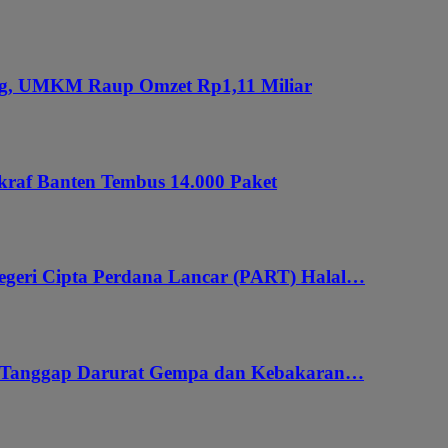
ung, UMKM Raup Omzet Rp1,11 Miliar
kraf Banten Tembus 14.000 Paket
geri Cipta Perdana Lancar (PART) Halal…
i Tanggap Darurat Gempa dan Kebakaran…