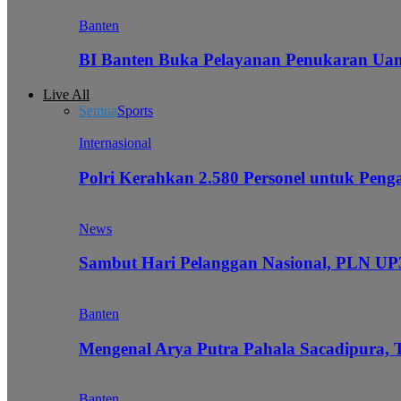
Banten
BI Banten Buka Pelayanan Penukaran Uan
Live All
Semua
Sports
Internasional
Polri Kerahkan 2.580 Personel untuk Pe
News
Sambut Hari Pelanggan Nasional, PLN UP3
Banten
Mengenal Arya Putra Pahala Sacadipura, 
Banten