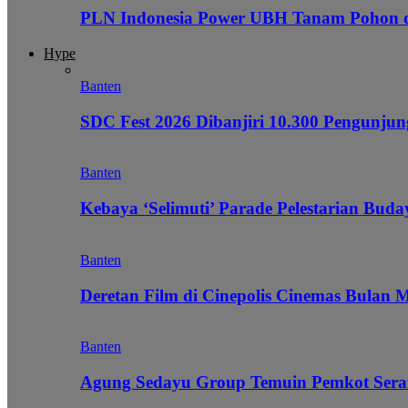
PLN Indonesia Power UBH Tanam Pohon
Hype
Banten
SDC Fest 2026 Dibanjiri 10.300 Pengunj
Banten
Kebaya ‘Selimuti’ Parade Pelestarian Bud
Banten
Deretan Film di Cinepolis Cinemas Bulan 
Banten
Agung Sedayu Group Temuin Pemkot Sera