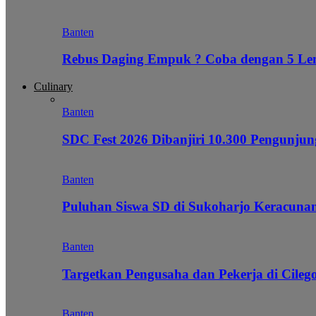
Banten
Rebus Daging Empuk ? Coba dengan 5 L
Culinary
Banten
SDC Fest 2026 Dibanjiri 10.300 Pengunj
Banten
Puluhan Siswa SD di Sukoharjo Keracunan
Banten
Targetkan Pengusaha dan Pekerja di Cile
Banten