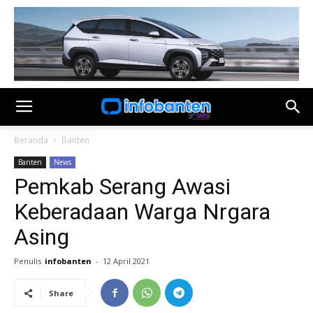
Beranda
Banten
Banten
News
Pemkab Serang Awasi
Keberadaan Warga Nrgara
Asing
Penulis
infobanten
-
12 April 2021
Share