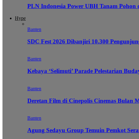
PLN Indonesia Power UBH Tanam Pohon
Hype
Banten
SDC Fest 2026 Dibanjiri 10.300 Pengunj
Banten
Kebaya ‘Selimuti’ Parade Pelestarian Bud
Banten
Deretan Film di Cinepolis Cinemas Bulan 
Banten
Agung Sedayu Group Temuin Pemkot Sera