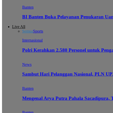
Banten
BI Banten Buka Pelayanan Penukaran Uan
Live All
Semua
Sports
Internasional
Polri Kerahkan 2.580 Personel untuk Pe
News
Sambut Hari Pelanggan Nasional, PLN UP3
Banten
Mengenal Arya Putra Pahala Sacadipura, 
Banten