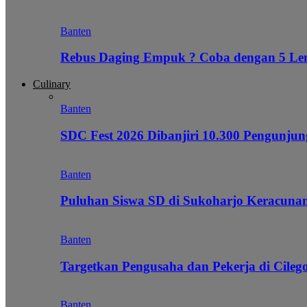
Banten
Rebus Daging Empuk ? Coba dengan 5 L
Culinary
Banten
SDC Fest 2026 Dibanjiri 10.300 Pengunj
Banten
Puluhan Siswa SD di Sukoharjo Keracunan
Banten
Targetkan Pengusaha dan Pekerja di Cile
Banten