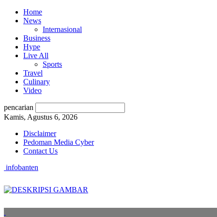
Home
News
Internasional
Business
Hype
Live All
Sports
Travel
Culinary
Video
pencarian
Kamis, Agustus 6, 2026
Disclaimer
Pedoman Media Cyber
Contact Us
infobanten