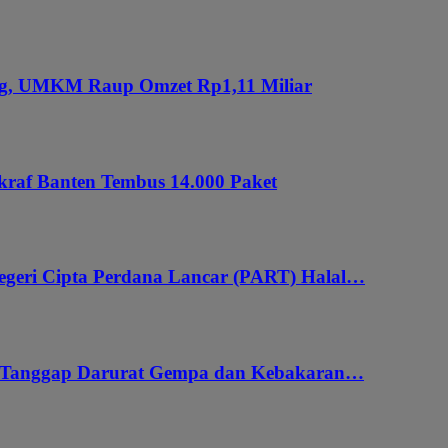
ung, UMKM Raup Omzet Rp1,11 Miliar
kraf Banten Tembus 14.000 Paket
geri Cipta Perdana Lancar (PART) Halal…
i Tanggap Darurat Gempa dan Kebakaran…