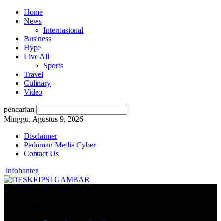
Home
News
Internasional
Business
Hype
Live All
Sports
Travel
Culinary
Video
pencarian
Minggu, Agustus 9, 2026
Disclaimer
Pedoman Media Cyber
Contact Us
infobanten
Home
News