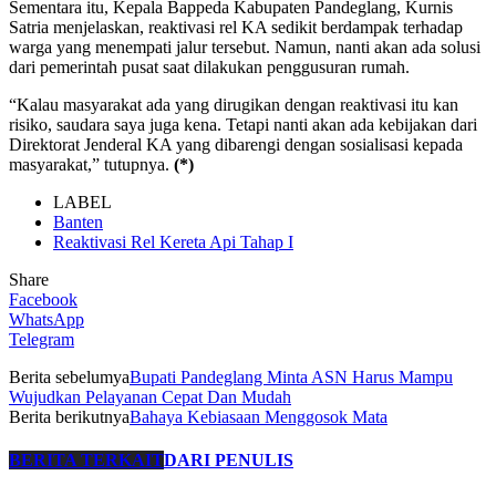
Sementara itu, Kepala Bappeda Kabupaten Pandeglang, Kurnis
Satria menjelaskan, reaktivasi rel KA sedikit berdampak terhadap
warga yang menempati jalur tersebut. Namun, nanti akan ada solusi
dari pemerintah pusat saat dilakukan penggusuran rumah.
“Kalau masyarakat ada yang dirugikan dengan reaktivasi itu kan
risiko, saudara saya juga kena. Tetapi nanti akan ada kebijakan dari
Direktorat Jenderal KA yang dibarengi dengan sosialisasi kepada
masyarakat,” tutupnya.
(*)
LABEL
Banten
Reaktivasi Rel Kereta Api Tahap I
Share
Facebook
WhatsApp
Telegram
Berita sebelumya
Bupati Pandeglang Minta ASN Harus Mampu
Wujudkan Pelayanan Cepat Dan Mudah
Berita berikutnya
Bahaya Kebiasaan Menggosok Mata
BERITA TERKAIT
DARI PENULIS