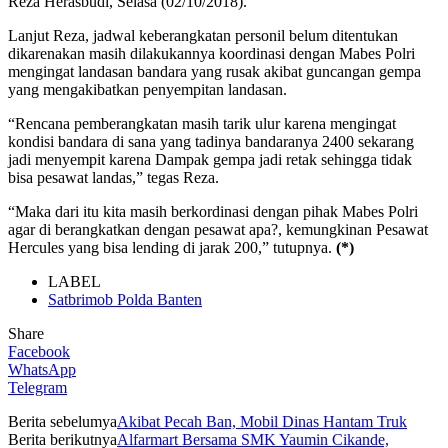
Reza Herasbudi, Selasa (02/10/2018).
Lanjut Reza, jadwal keberangkatan personil belum ditentukan
dikarenakan masih dilakukannya koordinasi dengan Mabes Polri
mengingat landasan bandara yang rusak akibat guncangan gempa
yang mengakibatkan penyempitan landasan.
“Rencana pemberangkatan masih tarik ulur karena mengingat
kondisi bandara di sana yang tadinya bandaranya 2400 sekarang
jadi menyempit karena Dampak gempa jadi retak sehingga tidak
bisa pesawat landas,” tegas Reza.
“Maka dari itu kita masih berkordinasi dengan pihak Mabes Polri
agar di berangkatkan dengan pesawat apa?, kemungkinan Pesawat
Hercules yang bisa lending di jarak 200,” tutupnya.
(*)
LABEL
Satbrimob Polda Banten
Share
Facebook
WhatsApp
Telegram
Berita sebelumya
Akibat Pecah Ban, Mobil Dinas Hantam Truk
Berita berikutnya
Alfarmart Bersama SMK Yaumin Cikande,