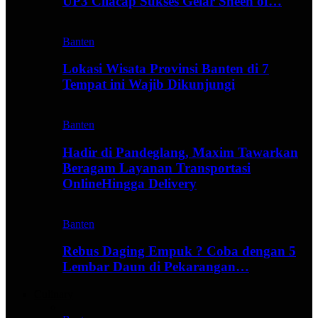
UP3 Cilacap Sukses Gelar Sheen of…
Banten
Lokasi Wisata Provinsi Banten di 7
Tempat ini Wajib Dikunjungi
Banten
Hadir di Pandeglang, Maxim Tawarkan
Beragam Layanan Transportasi
OnlineHingga Delivery
Banten
Rebus Daging Empuk ? Coba dengan 5
Lembar Daun di Pekarangan…
Culinary