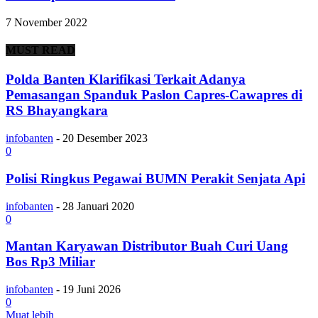
7 November 2022
MUST READ
Polda Banten Klarifikasi Terkait Adanya
Pemasangan Spanduk Paslon Capres-Cawapres di
RS Bhayangkara
infobanten
-
20 Desember 2023
0
Polisi Ringkus Pegawai BUMN Perakit Senjata Api
infobanten
-
28 Januari 2020
0
Mantan Karyawan Distributor Buah Curi Uang
Bos Rp3 Miliar
infobanten
-
19 Juni 2026
0
Muat lebih