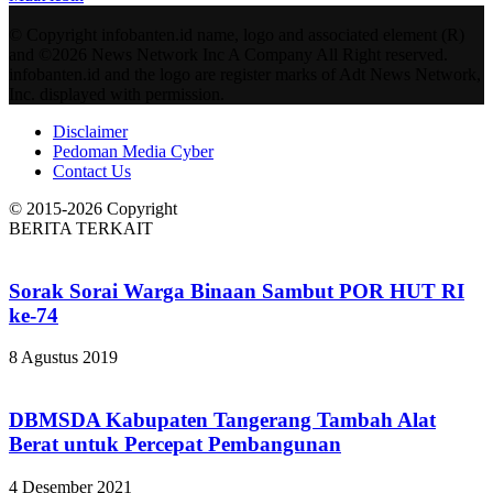
© Copyright infobanten.id name, logo and associated element (R)
and ©2026 News Network Inc A Company All Right reserved.
infobanten.id and the logo are register marks of Adt News Network,
Inc. displayed with permission.
Disclaimer
Pedoman Media Cyber
Contact Us
© 2015-2026 Copyright
BERITA TERKAIT
Sorak Sorai Warga Binaan Sambut POR HUT RI
ke-74
8 Agustus 2019
DBMSDA Kabupaten Tangerang Tambah Alat
Berat untuk Percepat Pembangunan
4 Desember 2021