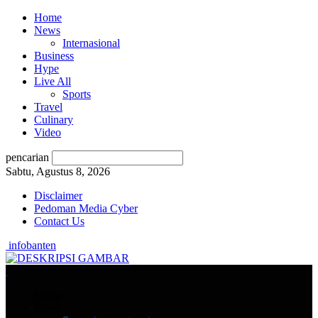
Home
News
Internasional
Business
Hype
Live All
Sports
Travel
Culinary
Video
pencarian
Sabtu, Agustus 8, 2026
Disclaimer
Pedoman Media Cyber
Contact Us
infobanten
Home
News