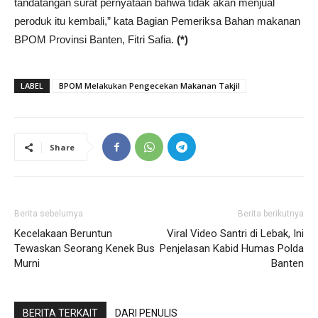
tandatangan surat pernyataan bahwa tidak akan menjual
peroduk itu kembali,” kata Bagian Pemeriksa Bahan makanan
BPOM Provinsi Banten, Fitri Safia.
(*)
LABEL
BPOM Melakukan Pengecekan Makanan Takjil
Share
Berita sebelumya
Berita berikutnya
Kecelakaan Beruntun
Viral Video Santri di Lebak, Ini
Tewaskan Seorang Kenek Bus
Penjelasan Kabid Humas Polda
Murni
Banten
BERITA TERKAIT
DARI PENULIS