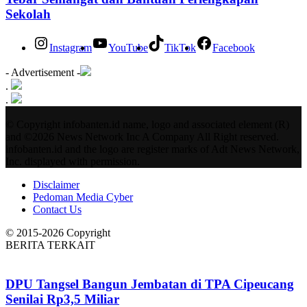
Sekolah
Instagram
YouTube
TikTok
Facebook
- Advertisement -
.
.
© Copyright infobanten.id name, logo and associated element (R)
and ©2026 News Network Inc A Company All Right reserved.
infobanten.id and the logo are register marks of Adt News Network,
Inc. displayed with permission.
Disclaimer
Pedoman Media Cyber
Contact Us
© 2015-2026 Copyright
BERITA TERKAIT
DPU Tangsel Bangun Jembatan di TPA Cipeucang
Senilai Rp3,5 Miliar