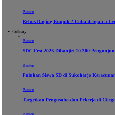
Banten
Rebus Daging Empuk ? Coba dengan 5 L
Culinary
Banten
SDC Fest 2026 Dibanjiri 10.300 Pengunj
Banten
Puluhan Siswa SD di Sukoharjo Keracunan
Banten
Targetkan Pengusaha dan Pekerja di Cile
Banten