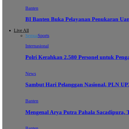
Banten
BI Banten Buka Pelayanan Penukaran Uan
Live All
Semua
Sports
Internasional
Polri Kerahkan 2.580 Personel untuk Pe
News
Sambut Hari Pelanggan Nasional, PLN UP3
Banten
Mengenal Arya Putra Pahala Sacadipura, 
Banten