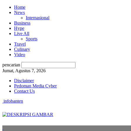
Home
News
Internasional
Business
Hype
Live All
Sports
Travel
Culinary
Video
pencarian
Jumat, Agustus 7, 2026
Disclaimer
Pedoman Media Cyber
Contact Us
infobanten