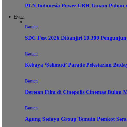
PLN Indonesia Power UBH Tanam Pohon
Hype
Banten
SDC Fest 2026 Dibanjiri 10.300 Pengunj
Banten
Kebaya ‘Selimuti’ Parade Pelestarian Bud
Banten
Deretan Film di Cinepolis Cinemas Bulan 
Banten
Agung Sedayu Group Temuin Pemkot Sera