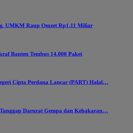
ung, UMKM Raup Omzet Rp1,11 Miliar
kraf Banten Tembus 14.000 Paket
geri Cipta Perdana Lancar (PART) Halal…
i Tanggap Darurat Gempa dan Kebakaran…