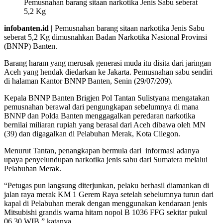
Pemusnahan barang sitaan narkotika Jenis Sabu seberat
5,2 Kg
infobanten.id |
Pemusnahan barang sitaan narkotika Jenis Sabu
seberat 5,2 Kg dimusnahkan Badan Narkotika Nasional Provinsi
(BNNP) Banten.
Barang haram yang merusak generasi muda itu disita dari jaringan
Aceh yang hendak diedarkan ke Jakarta. Pemusnahan sabu sendiri
di halaman Kantor BNNP Banten, Senin (29/07/209).
Kepala BNNP Banten Brigjen Pol Tantan Sulistyana mengatakan
pemusnahan berawal dari pengungkapan sebelumnya di mana
BNNP dan Polda Banten menggagalkan peredaran narkotika
bernilai miliaran rupiah yang berasal dari Aceh dibawa oleh MN
(39) dan digagalkan di Pelabuhan Merak, Kota Cilegon.
Menurut Tantan, penangkapan bermula dari informasi adanya
upaya penyelundupan narkotika jenis sabu dari Sumatera melalui
Pelabuhan Merak.
“Petugas pun langsung diterjunkan, pelaku berhasil diamankan di
jalan raya merak KM 1 Gerem Raya setelah sebelumnya turun dari
kapal di Pelabuhan merak dengan menggunakan kendaraan jenis
Mitsubishi grandis warna hitam nopol B 1036 FFG sekitar pukul
06.30 WIB,” katanya.