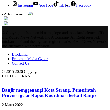
Instagram
YouTube
TikTok
Facebook
- Advertisement -
.
.
© Copyright infobanten.id name, logo and associated element (R)
and ©2026 News Network Inc A Company All Right reserved.
infobanten.id and the logo are register marks of Adt News Network,
Inc. displayed with permission.
Disclaimer
Pedoman Media Cyber
Contact Us
© 2015-2026 Copyright
BERITA TERKAIT
Banjir menggenangi Kota Serang, Pemerintah
Provinsi gelar Rapat Koordinasi terkait Banjir
2 Maret 2022