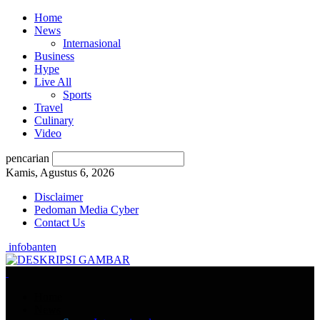
Home
News
Internasional
Business
Hype
Live All
Sports
Travel
Culinary
Video
pencarian
Kamis, Agustus 6, 2026
Disclaimer
Pedoman Media Cyber
Contact Us
infobanten
Home
News