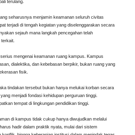
li terulang.
ang seharusnya menjamin keamanan seluruh civitas
at terjadi di tengah kegiatan yang diselenggarakan secara
anyakan sejauh mana langkah pencegahan telah
terkait.
an serius mengenai keamanan ruang kampus. Kampus
an, dialektika, dan kebebasan berpikir, bukan ruang yang
ekerasan fisik.
maka tindakan tersebut bukan hanya melukai korban secara
ik yang menjadi fondasi kehidupan perguruan tinggi.
kan tempat di lingkungan pendidikan tinggi.
 aman di kampus tidak cukup hanya diwujudkan melalui
us hadir dalam praktik nyata, mulai dari sistem
nflik, hingga keberanian institusi dalam menindak tegas