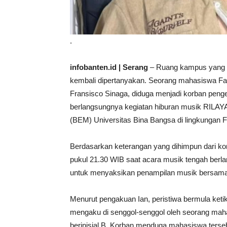
.
infobanten.id | Serang
– Ruang kampus yang 
kembali dipertanyakan. Seorang mahasiswa Fa
Fransisco Sinaga, diduga menjadi korban pen
berlangsungnya kegiatan hiburan musik RILAY
(BEM) Universitas Bina Bangsa di lingkungan 
Berdasarkan keterangan yang dihimpun dari korb
pukul 21.30 WIB saat acara musik tengah berl
untuk menyaksikan penampilan musik bersama
Menurut pengakuan Ian, peristiwa bermula ketika
mengaku di senggol-senggol oleh seorang maha
berinisial B. Korban menduga mahasiswa terse