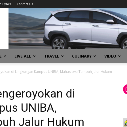
a Cyber
Contact Us
E
LIVE ALL
TRAVEL
CULINARY
VIDEO
oyokan di Lingkungan Kampus UNIBA, Mahasiswa Tempuh Jalur Hukum
engeroyokan di
pus UNIBA,
uh Jalur Hukum