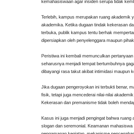
kemahasiswaan agar insiden serupa tidak kemba
Terlebih, kampus merupakan ruang akademik y
akademika. Ketika dugaan tindak kekerasan dap
terbuka, publik kampus tentu berhak mempert
dipersiapkan oleh penyelenggara maupun pihak 
Peristiwa ini kembali memunculkan pertanya
seharusnya menjadi tempat bertumbuhnya gagas
dibayangi rasa takut akibat intimidasi maupun k
Jika dugaan pengeroyokan ini terbukti benar, 
fisik, tetapi juga mencederai nilai-nilai akadem
Kekerasan dan premanisme tidak boleh mendapat
Kasus ini juga menjadi pengingat bahwa ruang
slogan dan seremonial. Keamanan mahasiswa har
pengamanan kegiatan, mekanisme pencegahan ko