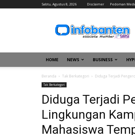
Sabtu, Agustus 8, 2026
Disclaimer
Pedoman Medi
infobanten
HOME
NEWS
BUSINESS
HYP
Beranda
Tak Berkategori
Diduga Terjadi Penger
Tak Berkategori
Diduga Terjadi P
Lingkungan Kam
Mahasiswa Temp