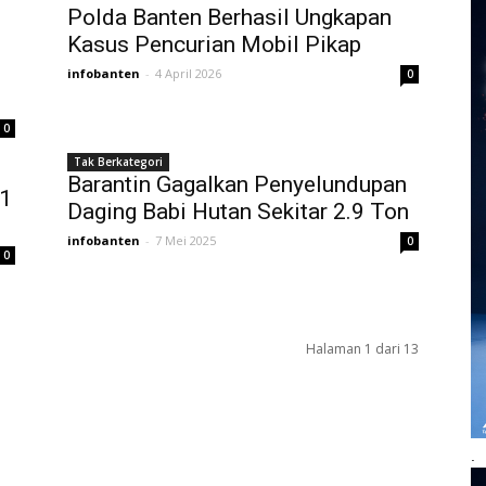
Polda Banten Berhasil Ungkapan
Kasus Pencurian Mobil Pikap
infobanten
-
4 April 2026
0
0
Tak Berkategori
Barantin Gagalkan Penyelundupan
 1
Daging Babi Hutan Sekitar 2.9 Ton
infobanten
-
7 Mei 2025
0
0
Halaman 1 dari 13
.