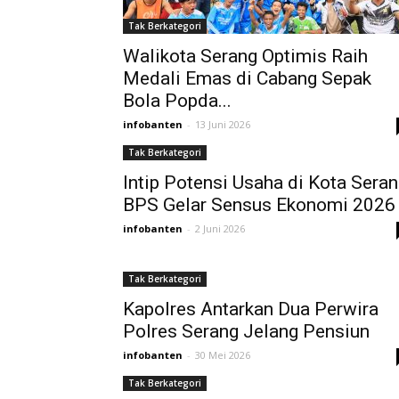
Tak Berkategori
Walikota Serang Optimis Raih
Medali Emas di Cabang Sepak
Bola Popda...
infobanten
-
13 Juni 2026
Tak Berkategori
Intip Potensi Usaha di Kota Seran
BPS Gelar Sensus Ekonomi 2026
infobanten
-
2 Juni 2026
Tak Berkategori
Kapolres Antarkan Dua Perwira
Polres Serang Jelang Pensiun
infobanten
-
30 Mei 2026
Tak Berkategori