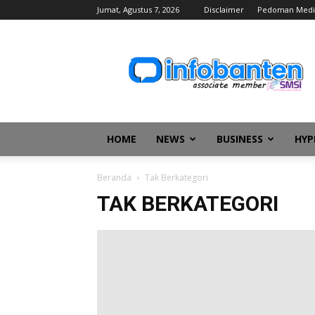
Jumat, Agustus 7, 2026
Disclaimer
Pedoman Medi
infobanten
HOME
NEWS
BUSINESS
HYP
Beranda
Tak Berkategori
TAK BERKATEGORI