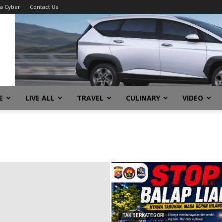
a Cyber
Contact Us
E
LIVE ALL
TRAVEL
CULINARY
VIDEO
TAK BERKATEGORI