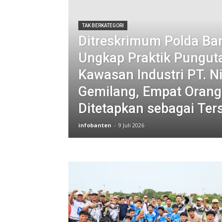
TAK BERKATEGORI
Ditreskrimum Polda Ba
Ungkap Praktik Punguta
Kawasan Industri PT. 
Gemilang, Empat Orang
Ditetapkan sebagai Ter
infobanten
-
9 Juli 2026