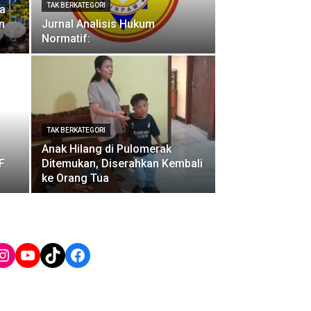
TAK BERKATEGORI
a
n
Jurnal Analisis Hukum
Normatif:
TAK BERKATEGORI
Anak Hilang di Pulomerak
F
Ditemukan, Diserahkan Kembali
ke Orang Tua
Instagram
YouTube
TikTok
Facebook