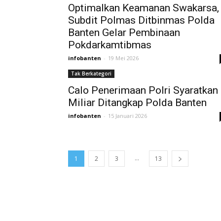
Optimalkan Keamanan Swakarsa,
Subdit Polmas Ditbinmas Polda
Banten Gelar Pembinaan
Pokdarkamtibmas
infobanten
-
19 Mei 2026
Tak Berkategori
Calo Penerimaan Polri Syaratkan
Miliar Ditangkap Polda Banten
infobanten
-
15 Januari 2026
...
1
2
3
13