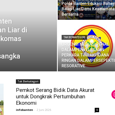
Polda Banten Edukasi Bahay
Balap Liar Demi Keselamata
Bersama
nten
n Liar di
Nikomas
TAK BERKATEGORI
URGENSI MEDIASI PENAL
DALAMPENYELESAIAN
sangka
PERKARA TINDAKPIDANA
RINGAN DALAMPERSEPEKTI
RESORATIVE
Tak Berkategori
Pemkot Serang Bidik Data Akurat
untuk Dongkrak Pertumbuhan
Ekonomi
infobanten
-
2 Juni 2026
0