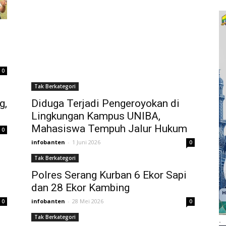
0
Tak Berkategori
g,
Diduga Terjadi Pengeroyokan di
Lingkungan Kampus UNIBA,
Mahasiswa Tempuh Jalur Hukum
0
infobanten
-
1 Juni 2026
0
Tak Berkategori
Polres Serang Kurban 6 Ekor Sapi
dan 28 Ekor Kambing
infobanten
-
28 Mei 2026
0
0
Tak Berkategori
.