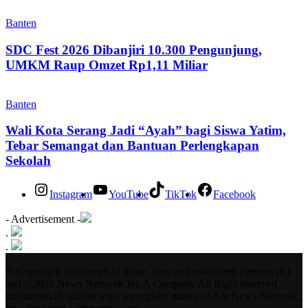
Banten
SDC Fest 2026 Dibanjiri 10.300 Pengunjung,
UMKM Raup Omzet Rp1,11 Miliar
Banten
Wali Kota Serang Jadi “Ayah” bagi Siswa Yatim,
Tebar Semangat dan Bantuan Perlengkapan
Sekolah
Instagram
YouTube
TikTok
Facebook
- Advertisement -
.
.
© Copyright infobanten.id name, logo and associated element (R)
and ©2026 News Network Inc A Company All Right reserved.
infobanten.id and the logo are register marks of Adt News Network,