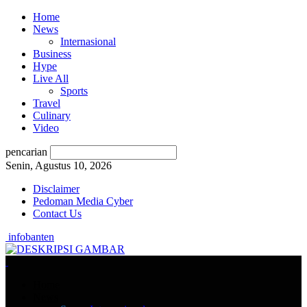
Home
News
Internasional
Business
Hype
Live All
Sports
Travel
Culinary
Video
pencarian
Senin, Agustus 10, 2026
Disclaimer
Pedoman Media Cyber
Contact Us
infobanten
Home
News