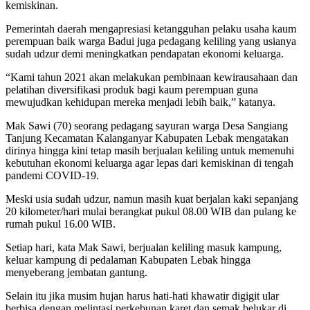
kemiskinan.
Pemerintah daerah mengapresiasi ketangguhan pelaku usaha kaum
perempuan baik warga Badui juga pedagang keliling yang usianya
sudah udzur demi meningkatkan pendapatan ekonomi keluarga.
“Kami tahun 2021 akan melakukan pembinaan kewirausahaan dan
pelatihan diversifikasi produk bagi kaum perempuan guna
mewujudkan kehidupan mereka menjadi lebih baik,” katanya.
Mak Sawi (70) seorang pedagang sayuran warga Desa Sangiang
Tanjung Kecamatan Kalanganyar Kabupaten Lebak mengatakan
dirinya hingga kini tetap masih berjualan keliling untuk memenuhi
kebutuhan ekonomi keluarga agar lepas dari kemiskinan di tengah
pandemi COVID-19.
Meski usia sudah udzur, namun masih kuat berjalan kaki sepanjang
20 kilometer/hari mulai berangkat pukul 08.00 WIB dan pulang ke
rumah pukul 16.00 WIB.
Setiap hari, kata Mak Sawi, berjualan keliling masuk kampung,
keluar kampung di pedalaman Kabupaten Lebak hingga
menyeberang jembatan gantung.
Selain itu jika musim hujan harus hati-hati khawatir digigit ular
berbisa dengan melintasi perkebunan karet dan semak belukar di