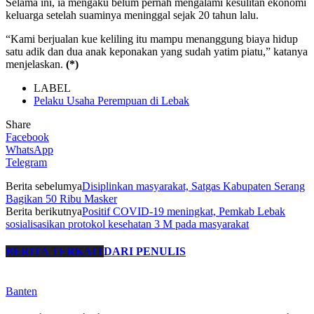
Selama ini, ia mengaku belum pernah mengalami kesulitan ekonomi
keluarga setelah suaminya meninggal sejak 20 tahun lalu.
“Kami berjualan kue keliling itu mampu menanggung biaya hidup
satu adik dan dua anak keponakan yang sudah yatim piatu,” katanya
menjelaskan.
(*)
LABEL
Pelaku Usaha Perempuan di Lebak
Share
Facebook
WhatsApp
Telegram
Berita sebelumya
Disiplinkan masyarakat, Satgas Kabupaten Serang
Bagikan 50 Ribu Masker
Berita berikutnya
Positif COVID-19 meningkat, Pemkab Lebak
sosialisasikan protokol kesehatan 3 M pada masyarakat
BERITA TERKAIT
DARI PENULIS
Banten