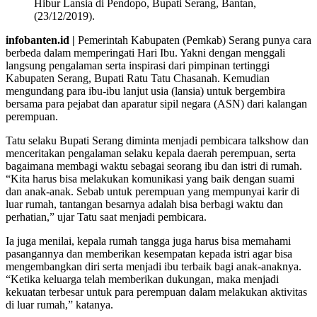
Hibur Lansia di Pendopo, Bupati Serang, Bantan,
(23/12/2019).
infobanten.id |
Pemerintah Kabupaten (Pemkab) Serang punya cara
berbeda dalam memperingati Hari Ibu. Yakni dengan menggali
langsung pengalaman serta inspirasi dari pimpinan tertinggi
Kabupaten Serang, Bupati Ratu Tatu Chasanah. Kemudian
mengundang para ibu-ibu lanjut usia (lansia) untuk bergembira
bersama para pejabat dan aparatur sipil negara (ASN) dari kalangan
perempuan.
Tatu selaku Bupati Serang diminta menjadi pembicara talkshow dan
menceritakan pengalaman selaku kepala daerah perempuan, serta
bagaimana membagi waktu sebagai seorang ibu dan istri di rumah.
“Kita harus bisa melakukan komunikasi yang baik dengan suami
dan anak-anak. Sebab untuk perempuan yang mempunyai karir di
luar rumah, tantangan besarnya adalah bisa berbagi waktu dan
perhatian,” ujar Tatu saat menjadi pembicara.
Ia juga menilai, kepala rumah tangga juga harus bisa memahami
pasangannya dan memberikan kesempatan kepada istri agar bisa
mengembangkan diri serta menjadi ibu terbaik bagi anak-anaknya.
“Ketika keluarga telah memberikan dukungan, maka menjadi
kekuatan terbesar untuk para perempuan dalam melakukan aktivitas
di luar rumah,” katanya.