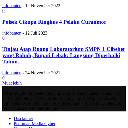
infobanten
-
12 November 2022
0
Polsek Cikupa Ringkus 4 Pelaku Curanmor
infobanten
-
12 Juli 2023
0
Tinjau Atap Ruang Laboratorium SMPN 1 Cibeber
yang Roboh, Bupati Lebak: Langsung Diperbaiki
Tahun...
infobanten
-
24 November 2021
0
Muat lebih
© Copyright infobanten.id name, logo and associated element (R)
and ©2026 News Network Inc A Company All Right reserved.
infobanten.id and the logo are register marks of Adt News Network,
Inc. displayed with permission.
Disclaimer
Pedoman Media Cyber