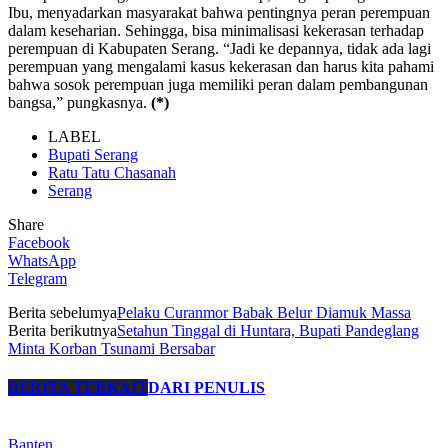
Ibu, menyadarkan masyarakat bahwa pentingnya peran perempuan
dalam keseharian. Sehingga, bisa minimalisasi kekerasan terhadap
perempuan di Kabupaten Serang. “Jadi ke depannya, tidak ada lagi
perempuan yang mengalami kasus kekerasan dan harus kita pahami
bahwa sosok perempuan juga memiliki peran dalam pembangunan
bangsa,” pungkasnya.
(*)
LABEL
Bupati Serang
Ratu Tatu Chasanah
Serang
Share
Facebook
WhatsApp
Telegram
Berita sebelumya
Pelaku Curanmor Babak Belur Diamuk Massa
Berita berikutnya
Setahun Tinggal di Huntara, Bupati Pandeglang
Minta Korban Tsunami Bersabar
BERITA TERKAIT
DARI PENULIS
Banten