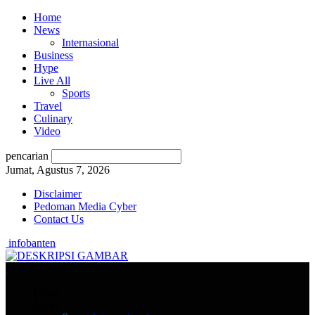
Home
News
Internasional
Business
Hype
Live All
Sports
Travel
Culinary
Video
pencarian
Jumat, Agustus 7, 2026
Disclaimer
Pedoman Media Cyber
Contact Us
infobanten
Home
News