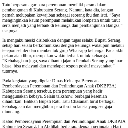
Tatu berpesan agar para perempuan memiliki peran dalam
pembangunan di Kabupaten Serang. Namun, kata dia, jangan
pernah melupakan kewajiban sebagai seorang ibu dan istri. “Saya
menginginkan kaum perempuan melakukan lompatan untuk turut
serta menjadi yang terbaik di keluarga dan pembangunan Bangsa,”
ucapnya.
Ia mengaku meski disibukkan dengan tugas selaku Bupati Serang,
setiap hari selalu berkomunikasi dengan keluarga walaupun melalui
telepon seluler dan membentuk grup Whatsapp keluarga. Pada akhir
pekan atau libur, merupakan waktu terbaik untuk keluarga.
“Kebahagiaan juga, saya dibantu jajaran Pemkab Serang yang luar
biasa, bisa melayani dan mendapat respon positif masyarakat,”
tuturnya.
Pada kegiatan yang digelar Dinas Keluarga Berencana
Pemberdayaan Perempuan dan Perlindungan Anak (DKBP3A)
Kabupaten Serang tersebut, para perempuan yang hadir
menggunakan kebaya. Selain talkshow, berbagai kesenian
dihadirkan. Bahkan Bupati Ratu Tatu Chasanah turut berbagai
kebahagiaan dan menghibur para ibu-ibu lansia yang sengaja
diundang.
Kabid Pemberdayaan Perempuan dan Perlindungan Anak DKBP3A
Kabupaten Serang, Iin Abdillah berharap, dengan peringatan Hari