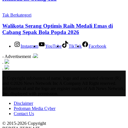
Tak Berkategori
Walikota Serang Optimis Raih Medali Emas di
Cabang Sepak Bola Popda 2026
Instagram
YouTube
TikTok
Facebook
- Advertisement -
.
.
© Copyright infobanten.id name, logo and associated element (R)
and ©2026 News Network Inc A Company All Right reserved.
infobanten.id and the logo are register marks of Adt News Network,
Inc. displayed with permission.
Disclaimer
Pedoman Media Cyber
Contact Us
© 2015-2026 Copyright