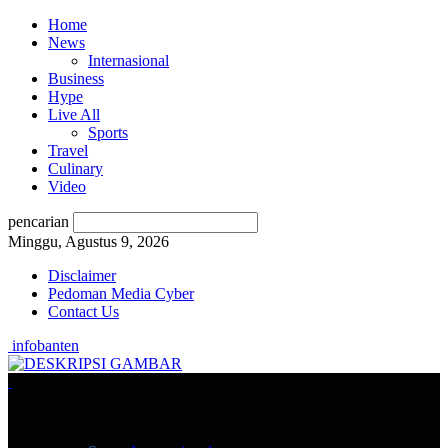
Home
News
Internasional
Business
Hype
Live All
Sports
Travel
Culinary
Video
pencarian
Minggu, Agustus 9, 2026
Disclaimer
Pedoman Media Cyber
Contact Us
infobanten
Home
News