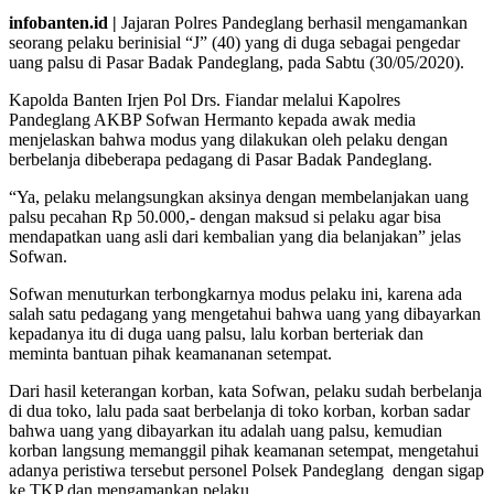
infobanten.id |
Jajaran Polres Pandeglang berhasil mengamankan
seorang pelaku berinisial “J” (40) yang di duga sebagai pengedar
uang palsu di Pasar Badak Pandeglang, pada Sabtu (30/05/2020).
Kapolda Banten Irjen Pol Drs. Fiandar melalui Kapolres
Pandeglang AKBP Sofwan Hermanto kepada awak media
menjelaskan bahwa modus yang dilakukan oleh pelaku dengan
berbelanja dibeberapa pedagang di Pasar Badak Pandeglang.
“Ya, pelaku melangsungkan aksinya dengan membelanjakan uang
palsu pecahan Rp 50.000,- dengan maksud si pelaku agar bisa
mendapatkan uang asli dari kembalian yang dia belanjakan” jelas
Sofwan.
Sofwan menuturkan terbongkarnya modus pelaku ini, karena ada
salah satu pedagang yang mengetahui bahwa uang yang dibayarkan
kepadanya itu di duga uang palsu, lalu korban berteriak dan
meminta bantuan pihak keamananan setempat.
Dari hasil keterangan korban, kata Sofwan, pelaku sudah berbelanja
di dua toko, lalu pada saat berbelanja di toko korban, korban sadar
bahwa uang yang dibayarkan itu adalah uang palsu, kemudian
korban langsung memanggil pihak keamanan setempat, mengetahui
adanya peristiwa tersebut personel Polsek Pandeglang dengan sigap
ke TKP dan mengamankan pelaku.