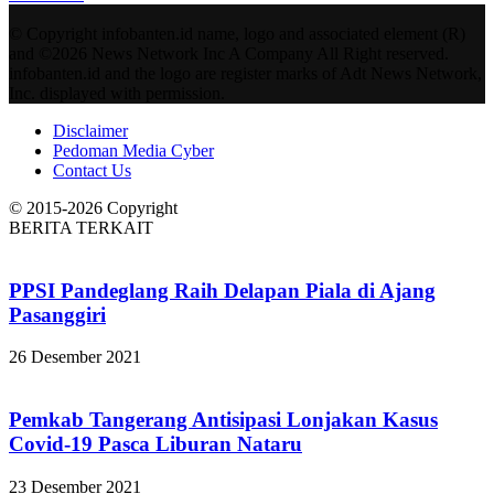
© Copyright infobanten.id name, logo and associated element (R)
and ©2026 News Network Inc A Company All Right reserved.
infobanten.id and the logo are register marks of Adt News Network,
Inc. displayed with permission.
Disclaimer
Pedoman Media Cyber
Contact Us
© 2015-2026 Copyright
BERITA TERKAIT
PPSI Pandeglang Raih Delapan Piala di Ajang
Pasanggiri
26 Desember 2021
Pemkab Tangerang Antisipasi Lonjakan Kasus
Covid-19 Pasca Liburan Nataru
23 Desember 2021