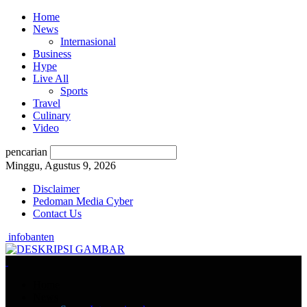
Home
News
Internasional
Business
Hype
Live All
Sports
Travel
Culinary
Video
pencarian
Minggu, Agustus 9, 2026
Disclaimer
Pedoman Media Cyber
Contact Us
infobanten
Home
News