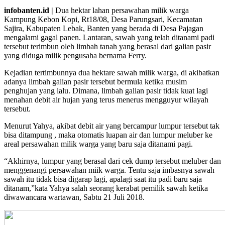
infobanten.id |
Dua hektar lahan persawahan milik warga
Kampung Kebon Kopi, Rt18/08, Desa Parungsari, Kecamatan
Sajira, Kabupaten Lebak, Banten yang berada di Desa Pajagan
mengalami gagal panen. Lantaran, sawah yang telah ditanami padi
tersebut terimbun oleh limbah tanah yang berasal dari galian pasir
yang diduga milik pengusaha bernama Ferry.
Kejadian tertimbunnya dua hektare sawah milik warga, di akibatkan
adanya limbah galian pasir tersebut bermula ketika musim
penghujan yang lalu. Dimana, limbah galian pasir tidak kuat lagi
menahan debit air hujan yang terus menerus mengguyur wilayah
tersebut.
Menurut Yahya, akibat debit air yang bercampur lumpur tersebut tak
bisa ditampung , maka otomatis luapan air dan lumpur meluber ke
areal persawahan milik warga yang baru saja ditanami pagi.
“Akhirnya, lumpur yang berasal dari cek dump tersebut meluber dan
menggenangi persawahan miik warga. Tentu saja imbasnya sawah
sawah itu tidak bisa digarap lagi, apalagi saat itu padi baru saja
ditanam,”kata Yahya salah seorang kerabat pemilik sawah ketika
diwawancara wartawan, Sabtu 21 Juli 2018.