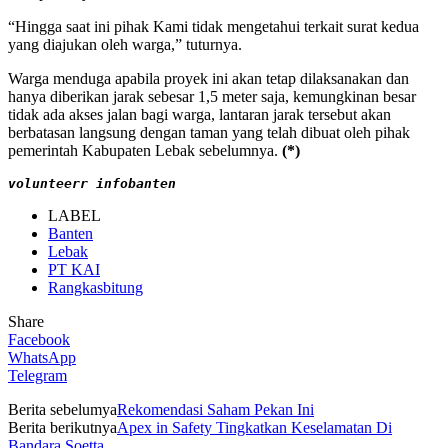
“Hingga saat ini pihak Kami tidak mengetahui terkait surat kedua
yang diajukan oleh warga,” tuturnya.
Warga menduga apabila proyek ini akan tetap dilaksanakan dan
hanya diberikan jarak sebesar 1,5 meter saja, kemungkinan besar
tidak ada akses jalan bagi warga, lantaran jarak tersebut akan
berbatasan langsung dengan taman yang telah dibuat oleh pihak
pemerintah Kabupaten Lebak sebelumnya.
(*)
volunteerr infobanten
LABEL
Banten
Lebak
PT KAI
Rangkasbitung
Share
Facebook
WhatsApp
Telegram
Berita sebelumya
Rekomendasi Saham Pekan Ini
Berita berikutnya
Apex in Safety Tingkatkan Keselamatan Di
Bandara Soetta