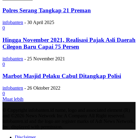
Polres Serang Tangkap 21 Preman
infobanten
-
30 April 2025
0
Hingga November 2021, Realisasi Pajak Asli Daerah
Cilegon Baru Capai 75 Persen
infobanten
-
25 November 2021
0
Marbot Masjid Pelaku Cabul Ditangkap Polisi
infobanten
-
26 Oktober 2022
0
Muat lebih
© Copyright infobanten.id name, logo and associated element (R)
and ©2026 News Network Inc A Company All Right reserved.
infobanten.id and the logo are register marks of Adt News Network,
Inc. displayed with permission.
Disclaimer