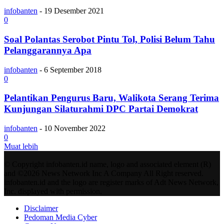
infobanten
-
19 Desember 2021
0
Soal Polantas Serobot Pintu Tol, Polisi Belum Tahu
Pelanggarannya Apa
infobanten
-
6 September 2018
0
Pelantikan Pengurus Baru, Walikota Serang Terima
Kunjungan Silaturahmi DPC Partai Demokrat
infobanten
-
10 November 2022
0
Muat lebih
© Copyright infobanten.id name, logo and associated element (R)
and ©2026 News Network Inc A Company All Right reserved.
infobanten.id and the logo are register marks of Adt News Network,
Inc. displayed with permission.
Disclaimer
Pedoman Media Cyber