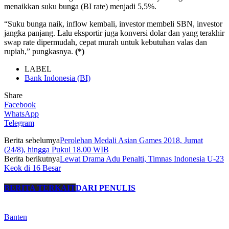
menaikkan suku bunga (BI rate) menjadi 5,5%.
“Suku bunga naik, inflow kembali, investor membeli SBN, investor
jangka panjang. Lalu eksportir juga konversi dolar dan yang terakhir
swap rate dipermudah, cepat murah untuk kebutuhan valas dan
rupiah,” pungkasnya.
(*)
LABEL
Bank Indonesia (BI)
Share
Facebook
WhatsApp
Telegram
Berita sebelumya
Perolehan Medali Asian Games 2018, Jumat
(24/8), hingga Pukul 18.00 WIB
Berita berikutnya
Lewat Drama Adu Penalti, Timnas Indonesia U-23
Keok di 16 Besar
BERITA TERKAIT
DARI PENULIS
Banten