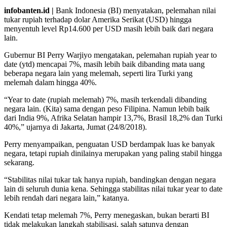
infobanten.id |
Bank Indonesia (BI) menyatakan, pelemahan nilai
tukar rupiah terhadap dolar Amerika Serikat (USD) hingga
menyentuh level Rp14.600 per USD masih lebih baik dari negara
lain.
Gubernur BI Perry Warjiyo mengatakan, pelemahan rupiah year to
date (ytd) mencapai 7%, masih lebih baik dibanding mata uang
beberapa negara lain yang melemah, seperti lira Turki yang
melemah dalam hingga 40%.
“Year to date (rupiah melemah) 7%, masih terkendali dibanding
negara lain. (Kita) sama dengan peso Filipina. Namun lebih baik
dari India 9%, Afrika Selatan hampir 13,7%, Brasil 18,2% dan Turki
40%,” ujarnya di Jakarta, Jumat (24/8/2018).
Perry menyampaikan, penguatan USD berdampak luas ke banyak
negara, tetapi rupiah dinilainya merupakan yang paling stabil hingga
sekarang.
“Stabilitas nilai tukar tak hanya rupiah, bandingkan dengan negara
lain di seluruh dunia kena. Sehingga stabilitas nilai tukar year to date
lebih rendah dari negara lain,” katanya.
Kendati tetap melemah 7%, Perry menegaskan, bukan berarti BI
tidak melakukan langkah stabilisasi, salah satunya dengan