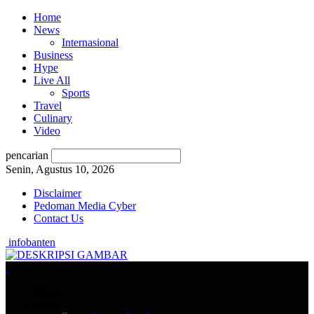
Home
News
Internasional
Business
Hype
Live All
Sports
Travel
Culinary
Video
pencarian
Senin, Agustus 10, 2026
Disclaimer
Pedoman Media Cyber
Contact Us
infobanten
Home
News