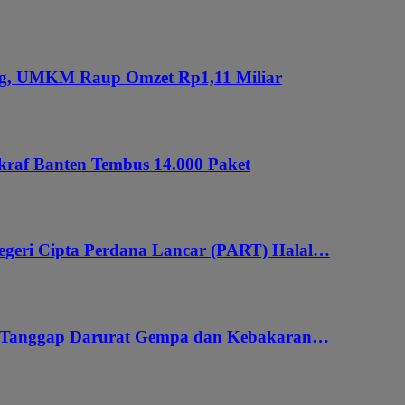
ung, UMKM Raup Omzet Rp1,11 Miliar
kraf Banten Tembus 14.000 Paket
geri Cipta Perdana Lancar (PART) Halal…
i Tanggap Darurat Gempa dan Kebakaran…