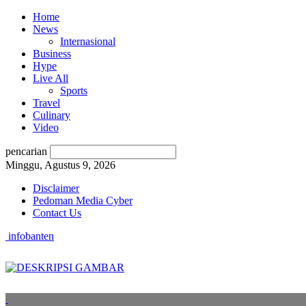
Home
News
Internasional
Business
Hype
Live All
Sports
Travel
Culinary
Video
pencarian
Minggu, Agustus 9, 2026
Disclaimer
Pedoman Media Cyber
Contact Us
infobanten