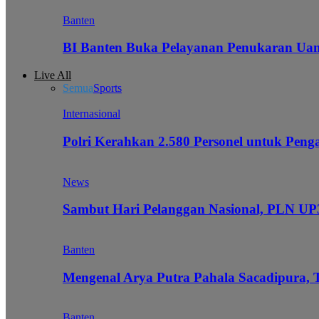
Banten
BI Banten Buka Pelayanan Penukaran Uan
Live All
Semua
Sports
Internasional
Polri Kerahkan 2.580 Personel untuk Pe
News
Sambut Hari Pelanggan Nasional, PLN UP3
Banten
Mengenal Arya Putra Pahala Sacadipura, 
Banten