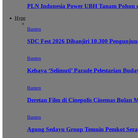
PLN Indonesia Power UBH Tanam Pohon
Hype
Banten
SDC Fest 2026 Dibanjiri 10.300 Pengunj
Banten
Kebaya ‘Selimuti’ Parade Pelestarian Bud
Banten
Deretan Film di Cinepolis Cinemas Bulan 
Banten
Agung Sedayu Group Temuin Pemkot Sera