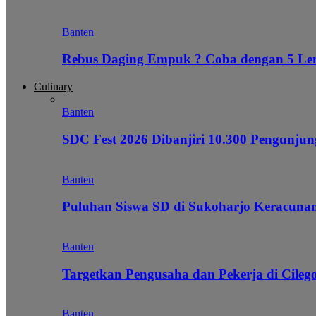
Banten
Rebus Daging Empuk ? Coba dengan 5 L
Culinary
Banten
SDC Fest 2026 Dibanjiri 10.300 Pengunj
Banten
Puluhan Siswa SD di Sukoharjo Keracunan
Banten
Targetkan Pengusaha dan Pekerja di Cile
Banten