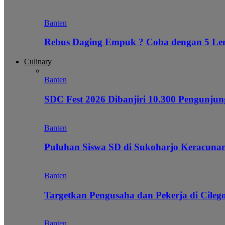
Banten
Rebus Daging Empuk ? Coba dengan 5 L
Culinary
Banten
SDC Fest 2026 Dibanjiri 10.300 Pengunj
Banten
Puluhan Siswa SD di Sukoharjo Keracunan
Banten
Targetkan Pengusaha dan Pekerja di Cile
Banten