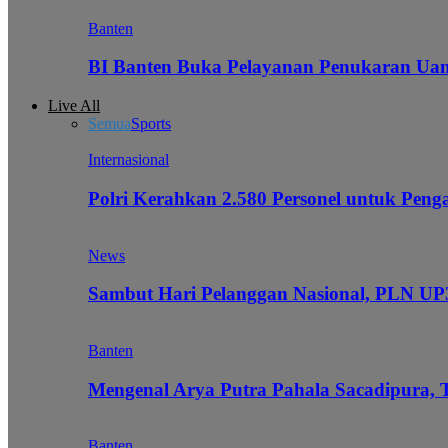
Banten
BI Banten Buka Pelayanan Penukaran Uan
Live All
Semua
Sports
Internasional
Polri Kerahkan 2.580 Personel untuk Pe
News
Sambut Hari Pelanggan Nasional, PLN UP3
Banten
Mengenal Arya Putra Pahala Sacadipura, 
Banten