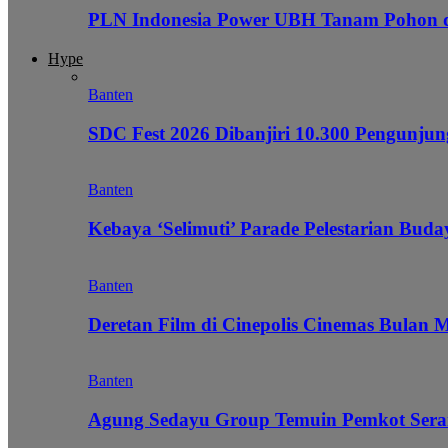
PLN Indonesia Power UBH Tanam Pohon
Hype
Banten
SDC Fest 2026 Dibanjiri 10.300 Pengunj
Banten
Kebaya ‘Selimuti’ Parade Pelestarian Bud
Banten
Deretan Film di Cinepolis Cinemas Bulan 
Banten
Agung Sedayu Group Temuin Pemkot Sera