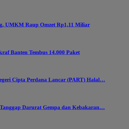
ung, UMKM Raup Omzet Rp1,11 Miliar
kraf Banten Tembus 14.000 Paket
geri Cipta Perdana Lancar (PART) Halal…
i Tanggap Darurat Gempa dan Kebakaran…