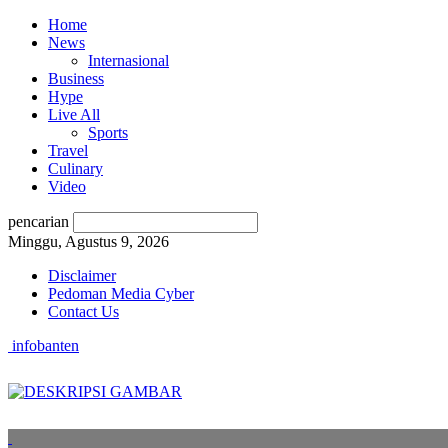
Home
News
Internasional
Business
Hype
Live All
Sports
Travel
Culinary
Video
pencarian
Minggu, Agustus 9, 2026
Disclaimer
Pedoman Media Cyber
Contact Us
infobanten