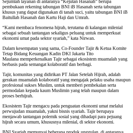
Sejumlah layanan di antaranya “Kejutan Hasanah” berupa
pembukaan rekening tabungan BNI iB Hasanah serta tabungan
khusus yang dapat digunakan di tanah suci, yaitu tabungan BNI iB
Baitullah Hasanah dan Kartu Haji dan Umrah.
“Kami membaca fenomena hijrah, terutama di kalangan milenial
sebagai sebuah tantangan sekaligus peluang untuk memperkuat
ekonomi umat pada sektor syariah,” kata Nirwan.
Dalam kesempatan yang sama, Co-Founder Tajir & Ketua Komite
Tetap Bidang Keuangan Kadin DKI Jakarta Tito
Maulana memperkenalkan Tajir sebagai ekosistem muamalah yang
berbasis pada semangat kolaboratif dan berbagi.
Tajir, komunitas yang didirikan PT Jalan Setelah Hijrah, adalah
gerakan muamalah kolaboratif yang mengajak pelaku usaha maupun
profesional sukses Muslim, untuk memberi pembekalan serta
permodalan kepada kaum Muslimin yang telah maupun dalam
proses berhijrah.
Ekosistem Tajir mengacu pada penguatan ekonomi umat melalui
perwujudan muamalah, yakni bisnis syariah. Tajir berupaya
menjawab tantangan polemik sosial yang dihadapi para pejuang
hijrah secara umum, khususnya milenial, di sektor ekonomi.
BNI Syariah memunyai beberapa produk unggulan, di antaranya