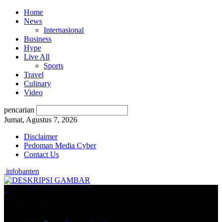
Home
News
Internasional
Business
Hype
Live All
Sports
Travel
Culinary
Video
pencarian
Jumat, Agustus 7, 2026
Disclaimer
Pedoman Media Cyber
Contact Us
infobanten
Home
News