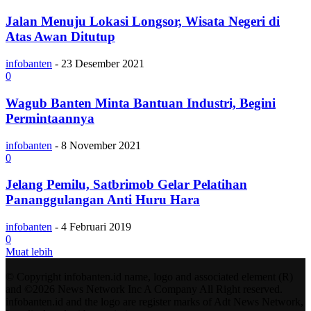
Jalan Menuju Lokasi Longsor, Wisata Negeri di
Atas Awan Ditutup
infobanten
-
23 Desember 2021
0
Wagub Banten Minta Bantuan Industri, Begini
Permintaannya
infobanten
-
8 November 2021
0
Jelang Pemilu, Satbrimob Gelar Pelatihan
Pananggulangan Anti Huru Hara
infobanten
-
4 Februari 2019
0
Muat lebih
© Copyright infobanten.id name, logo and associated element (R)
and ©2026 News Network Inc A Company All Right reserved.
infobanten.id and the logo are register marks of Adt News Network,